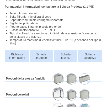
Dimensioni o versioni diverse sono fornibili a richiesta
Per maggiori informazioni: consultare la Scheda Prodotto
(1,1 MB)
Telaio: Acciaio zincato
Setto filtrante: microfibra di vetro
Separatori: alluminio corrugato risbordato
Sigillante: poliuretano
Pieghe pacco filtrante: piccole profonde
Classe di efficienza: M6 - F7 - F9 - E10
Tipo di collaudo: a campione o individuale a scansione (a seconda
della classe di efficienza)
Temperatura massima di esercizio: 90°C - 120°C (a seconda del tipo di
filtro)
Richiesta
Schede
Scheda
Scheda
informazioni
prodotto
tecnica
sicurezza
Prodotti della stessa famiglia
Prodotti correlati