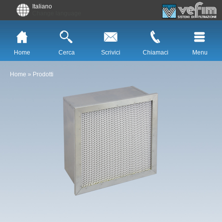
Italiano
Change language
Home
Cerca
Scrivici
Chiamaci
Menu
Home
»
Prodotti