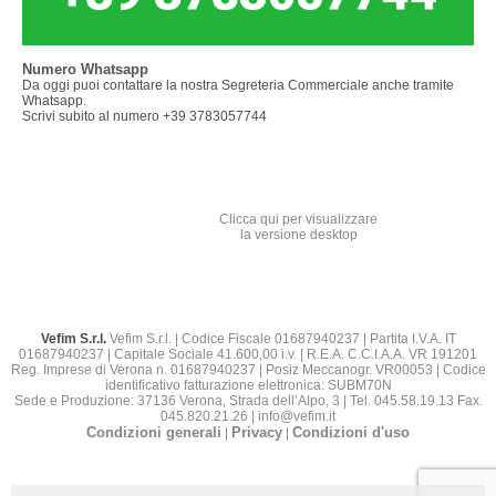
Numero Whatsapp
Da oggi puoi contattare la nostra Segreteria Commerciale anche tramite
Whatsapp.
Scrivi subito al numero +39 3783057744
Clicca qui per visualizzare
la versione desktop
Vefim S.r.l.
Vefim S.r.l. | Codice Fiscale 01687940237 | Partita I.V.A. IT
01687940237 | Capitale Sociale 41.600,00 i.v. | R.E.A. C.C.I.A.A. VR 191201
Reg. Imprese di Verona n. 01687940237 | Posiz Meccanogr. VR00053 | Codice
identificativo fatturazione elettronica: SUBM70N
Sede e Produzione: 37136 Verona, Strada dell’Alpo, 3 | Tel. 045.58.19.13 Fax.
045.820.21.26 | info@vefim.it
Condizioni generali
Privacy
Condizioni d'uso
|
|