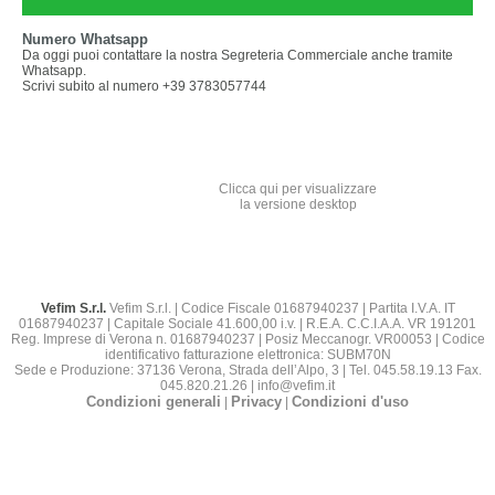
Numero Whatsapp
Da oggi puoi contattare la nostra Segreteria Commerciale anche tramite
Whatsapp.
Scrivi subito al numero +39 3783057744
Clicca qui per visualizzare
la versione desktop
Vefim S.r.l.
Vefim S.r.l. | Codice Fiscale 01687940237 | Partita I.V.A. IT
01687940237 | Capitale Sociale 41.600,00 i.v. | R.E.A. C.C.I.A.A. VR 191201
Reg. Imprese di Verona n. 01687940237 | Posiz Meccanogr. VR00053 | Codice
identificativo fatturazione elettronica: SUBM70N
Sede e Produzione: 37136 Verona, Strada dell’Alpo, 3 | Tel. 045.58.19.13 Fax.
045.820.21.26 | info@vefim.it
Condizioni generali
Privacy
Condizioni d'uso
|
|